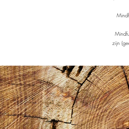
Mindf
Mindfu
zijn (g