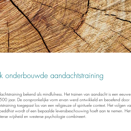
k onderbouwde aandachtstraining
dachtstraining bekend als mindfulness. Het trainen van aandacht is een eeuw
500 jaar. De oorspronkelijke vorm ervan werd ontwikkeld en beoefend doo
aining toegepast los van een religieuze of spirituele context. Het volgen va
boeddhist wordt of een bepaalde levensbeschouwing hoeft aan te nemen. Het 
erse wijsheid en westerse psychologie combineert.