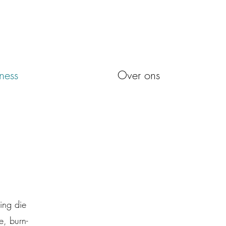
ness
Over ons
ing die
e, burn-