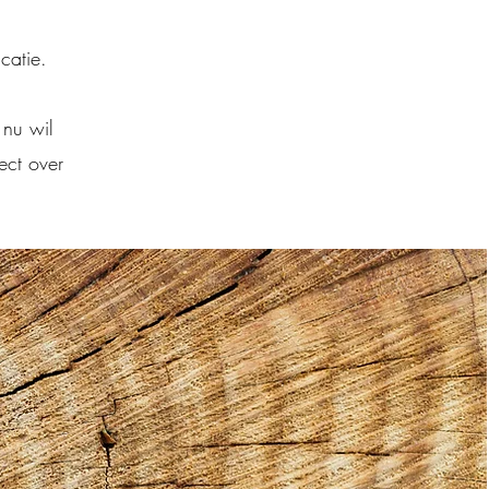
catie.
 nu wil
ect over