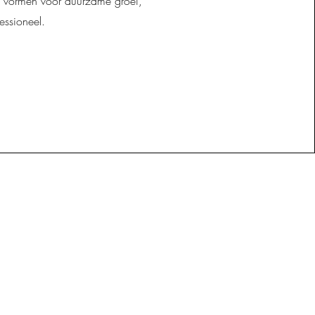
 vormen voor duurzame groei,
essioneel.